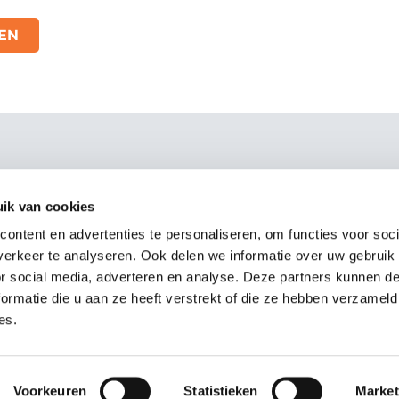
EN
ngen
Branchen
llung
Freizeit
ik van cookies
len Sie
Museen
ontent en advertenties te personaliseren, om functies voor soci
t-System
Schwimmbad
erkeer te analyseren. Ook delen we informatie over uw gebruik
gskontrolle
Einzelhandel
or social media, adverteren en analyse. Deze partners kunnen 
 Loyalität
Gastfreundschaft
ormatie die u aan ze heeft verstrekt of die ze hebben verzameld
ess Intelligence
Sport
es.
Voorkeuren
Statistieken
Market