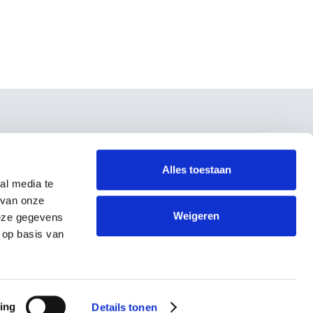
Über uns
Über uns
Alles toestaan
Referenzen
al media te
Unterstützen Sie
 van onze
Kontakt
Weigeren
deze gegevens
Allgemeine Bedingungen und
 op basis van
Konditionen
Datenschutzerklärung
ing
Details tonen