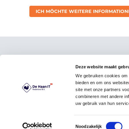
ICH MÖCHTE WEITERE INFORMATION
Kontakt
Lösu
Beste
Deze website maakt gebru
De Haan IT Deutschland
Bezah
GmbH
We gebruiken cookies om c
Ticke
bieden en om ons websitev
Alt-Heerdt 104
Zugan
site met onze partners vo
40549 Düsseldorf
CRM &
combineren met andere inf
0211 – 93670260
Busin
uw gebruik van hun servic
Kontakt@dehaanit.com
Toestemmingsselectie
Noodzakelijk