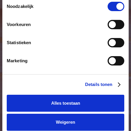
Toestemmingsselectie
Noodzakelijk
Voorkeuren
Abonnementen
Statistieken
Bied enkele toegangskaarten aan
Marketing
of werk met arrangementen,
abonnementen en banenkaarten,
zowel online via de website of ter
Details tonen
plaatse aan de kassa.
Alles toestaan
Weigeren
Debiteurenbeheer