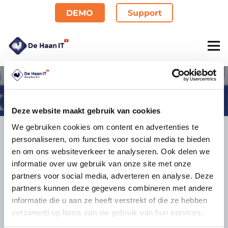
DEMO
Support
Akam
Deze website maakt gebruik van cookies
We gebruiken cookies om content en advertenties te
Kontakt
personaliseren, om functies voor social media te bieden
De Haan IT Deutschland GmbH
en om ons websiteverkeer te analyseren. Ook delen we
Alt-Heerdt 104
informatie over uw gebruik van onze site met onze
partners voor social media, adverteren en analyse. Deze
40549 Düsseldorf
partners kunnen deze gegevens combineren met andere
0211 – 93670260
informatie die u aan ze heeft verstrekt of die ze hebben
Kontakt@dehaanit.com
verzameld op basis van uw gebruik van hun services.