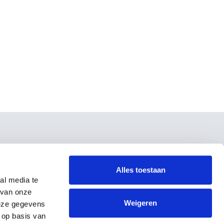
Über uns
Über uns
Alles toestaan
Referenzen
al media te
Unterstützen Sie
 van onze
Kontakt
Weigeren
deze gegevens
Allgemeine Bedingungen und
 op basis van
Konditionen