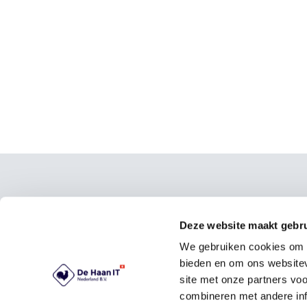
Kontakt
Lösu
Beste
Deze website maakt gebru
De Haan IT Deutschland
Bezah
GmbH
We gebruiken cookies om c
Ticke
bieden en om ons websitev
Alt-Heerdt 104
Zugan
site met onze partners vo
40549 Düsseldorf
CRM &
combineren met andere inf
0211 – 93670260
Busin