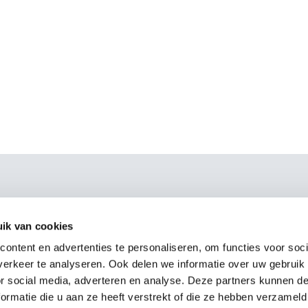
ngen
Branchen
llung
Freizeit
ik van cookies
len Sie
Museen
ontent en advertenties te personaliseren, om functies voor soci
t-System
Schwimmbad
erkeer te analyseren. Ook delen we informatie over uw gebruik
gskontrolle
Einzelhandel
or social media, adverteren en analyse. Deze partners kunnen 
 Loyalität
Gastfreundschaft
ormatie die u aan ze heeft verstrekt of die ze hebben verzameld
ess Intelligence
Sport