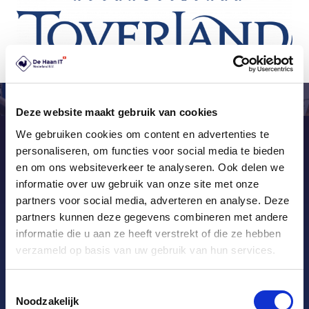
Deze website maakt gebruik van cookies
We gebruiken cookies om content en advertenties te
personaliseren, om functies voor social media te bieden
Möchten Sie mehr erfahren?
en om ons websiteverkeer te analyseren. Ook delen we
Nehmen Sie dann bitte Kontakt
informatie over uw gebruik van onze site met onze
auf
partners voor social media, adverteren en analyse. Deze
partners kunnen deze gegevens combineren met andere
Möchten Sie mehr über unsere kompletten POS-
informatie die u aan ze heeft verstrekt of die ze hebben
Systeme erfahren, die Ihren Anforderungen
verzameld op basis van uw gebruik van hun services.
entsprechen? Wenden Sie sich an unsere
Spezialisten. Wir beraten Sie gerne über die
Toestemmingsselectie
Noodzakelijk
unendlichen Möglichkeiten.