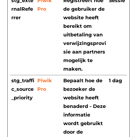
stg_exte
Piwik
Registreert hoe
Sessie
rnalRefe
Pro
de gebruiker de
rrer
website heeft
bereikt om
uitbetaling van
verwijzingsprovi
sie aan partners
mogelijk te
maken.
stg_traffi
Piwik
Bepaalt hoe de
1 dag
c_source
Pro
bezoeker de
_priority
website heeft
benaderd - Deze
informatie
wordt gebruikt
door de