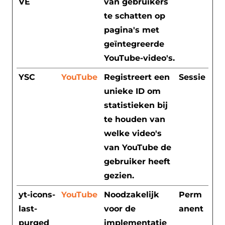
VE
van gebruikers
te schatten op
pagina's met
geïntegreerde
YouTube-video's.
YSC
YouTube
Registreert een
Sessie
unieke ID om
statistieken bij
te houden van
welke video's
van YouTube de
gebruiker heeft
gezien.
yt-icons-
YouTube
Noodzakelijk
Perm
last-
voor de
anent
purged
implementatie