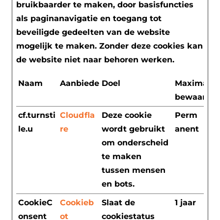
bruikbaarder te maken, door basisfuncties
als paginanavigatie en toegang tot
beveiligde gedeelten van de website
mogelijk te maken. Zonder deze cookies kan
de website niet naar behoren werken.
Naam
Aanbieder
Doel
Maximale
bewaarter
cf.turnsti
Cloudfla
Deze cookie
Perm
le.u
re
wordt gebruikt
anent
om onderscheid
te maken
tussen mensen
en bots.
CookieC
Cookieb
Slaat de
1 jaar
onsent
ot
cookiestatus