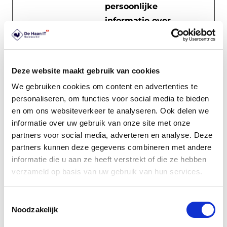
persoonlijke
informatie over
welke
subpagina's de
gebruiker
Deze website maakt gebruik van cookies
bezoekt – deze
We gebruiken cookies om content en advertenties te
informatie
personaliseren, om functies voor social media te bieden
wordt gebruikt
en om ons websiteverkeer te analyseren. Ook delen we
om de ervaring
informatie over uw gebruik van onze site met onze
van de bezoeker
partners voor social media, adverteren en analyse. Deze
partners kunnen deze gegevens combineren met andere
te
informatie die u aan ze heeft verstrekt of die ze hebben
optimaliseren.
verzameld op basis van uw gebruik van hun services.
hjViewp
Hotjar
Slaat de
Sessie
ortId
schermgrootte
Toestemmingsselectie
Noodzakelijk
van de
gebruiker op om