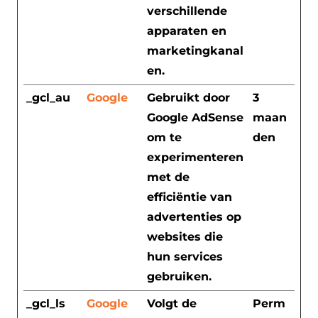
verschillende
apparaten en
marketingkanal
en.
_gcl_au
Google
Gebruikt door
3
Google AdSense
maan
om te
den
experimenteren
met de
efficiëntie van
advertenties op
websites die
hun services
gebruiken.
_gcl_ls
Google
Volgt de
Perm