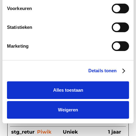
de grootte van
Voorkeuren
afbeeldingen op
de website aan
Statistieken
te passen.
stg_last_
Piwik
Stelt een
1 jaar
Marketing
interacti
Pro
tijdstempel in
on
voor wanneer
de bezoeker de
Details tonen
website betrad.
Dit wordt
Alles toestaan
gebruikt voor
analytische
Weigeren
doeleinden op
de website.
stg_retur
Piwik
Uniek
1 jaar