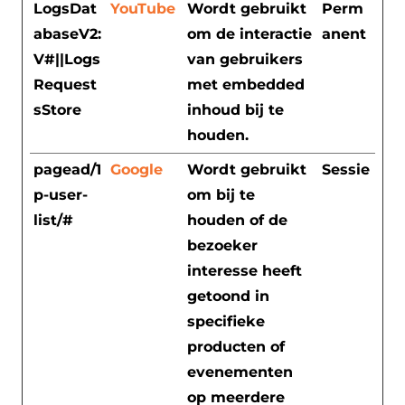
LogsDat
YouTube
Wordt gebruikt
Perm
abaseV2:
om de interactie
anent
V#||Logs
van gebruikers
Request
met embedded
sStore
inhoud bij te
houden.
pagead/1
Google
Wordt gebruikt
Sessie
p-user-
om bij te
list/#
houden of de
bezoeker
interesse heeft
getoond in
specifieke
producten of
evenementen
op meerdere