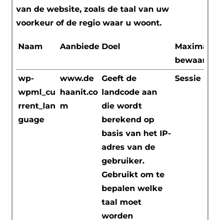
van de website, zoals de taal van uw
voorkeur of de regio waar u woont.
Naam
Aanbieder
Doel
Maximale
bewaarter
wp-
www.de
Geeft de
Sessie
wpml_cu
haanit.co
landcode aan
rrent_lan
m
die wordt
guage
berekend op
basis van het IP-
adres van de
gebruiker.
Gebruikt om te
bepalen welke
taal moet
worden