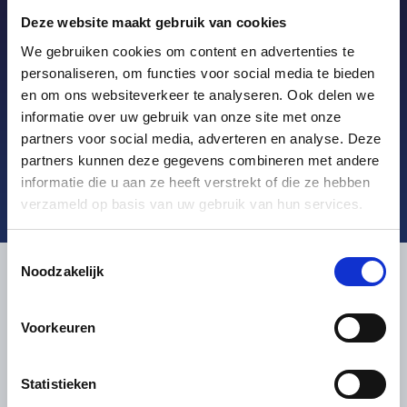
touch
Deze website maakt gebruik van cookies
Want to learn more about our complete POS
We gebruiken cookies om content en advertenties te
personaliseren, om functies voor social media te bieden
systems that fit your needs? Please feel free to
en om ons websiteverkeer te analyseren. Ook delen we
contact our specialists. We are happy to discuss
informatie over uw gebruik van onze site met onze
the endless possibilities.
partners voor social media, adverteren en analyse. Deze
partners kunnen deze gegevens combineren met andere
Call: +31 (0)36 – 536 41 69 [24/7
informatie die u aan ze heeft verstrekt of die ze hebben
support].
verzameld op basis van uw gebruik van hun services.
Toestemmingsselectie
Noodzakelijk
Contact
De Haan IT Netherlands B.V.
Manuscriptstraat 2
Voorkeuren
1321 NN Almere
+31 (0)36 536 41 69
Statistieken
contact@dehaanit.com