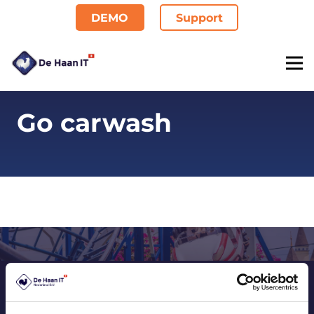
DEMO
Support
Go carwash
Want to know more? Get in