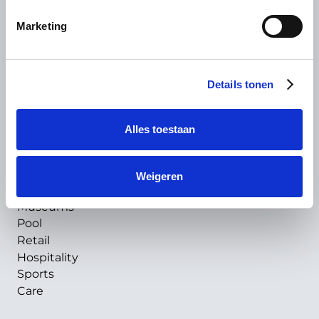
Marketing
Solutions
Ordering
Pay
Details tonen
Ticket system
Access Control
CRM & Loyalty
Alles toestaan
Business intelligence
Branchen
Weigeren
Leisure
Museums
Pool
Retail
Hospitality
Sports
Care