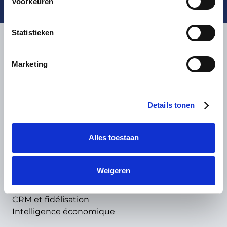
Voorkeuren
Statistieken
Contact
De Haan IT Nederland B.V.
Marketing
Manuscriptstraat 2
1321 NN Almere
+31 (0)36 536 41 69
Details tonen
contact@dehaanit.com
Alles toestaan
Solutions
Commande
Payer
Weigeren
Système de tickets
Contrôle d’accès
CRM et fidélisation
Intelligence économique