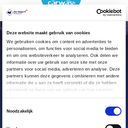
Deze website maakt gebruik van cookies
We gebruiken cookies om content en advertenties te
personaliseren, om functies voor social media te bieden
En savoir plus ? Entrer en
en om ons websiteverkeer te analyseren. Ook delen we
contact
informatie over uw gebruik van onze site met onze
partners voor social media, adverteren en analyse. Deze
Vous souhaitez plus d’informations sur nos
partners kunnen deze gegevens combineren met andere
systèmes de caisse complets qui répondent à vos
informatie die u aan ze heeft verstrekt of die ze hebben
besoins ? N’hésitez pas à contacter nos
verzameld op basis van uw gebruik van hun services.
spécialistes. Nous sommes heureux de discuter
des possibilités infinies.
Toestemmingsselectie
Noodzakelijk
Appeler : +31 (0)36 – 536 41 69 [24/7
support]