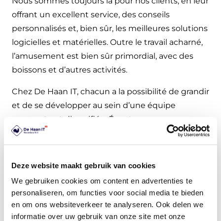
Nous sommes toujours là pour nos clients, en leur
offrant un excellent service, des conseils
personnalisés et, bien sûr, les meilleures solutions
logicielles et matérielles. Outre le travail acharné,
l’amusement est bien sûr primordial, avec des
boissons et d’autres activités.
Chez De Haan IT, chacun a la possibilité de grandir
et de se développer au sein d’une équipe
amusante et diversifiée. Écoutez ce que nos
collaborateurs ont à dire !
Deze website maakt gebruik van cookies
Rejoignez l’équipe !
We gebruiken cookies om content en advertenties te
Vous aussi, vous êtes passionné par notre histoire
personaliseren, om functies voor social media te bieden
en om ons websiteverkeer te analyseren. Ook delen we
et vous voulez aider nos clients à se développer
informatie over uw gebruik van onze site met onze
grâce à des solutions innovantes en matière de