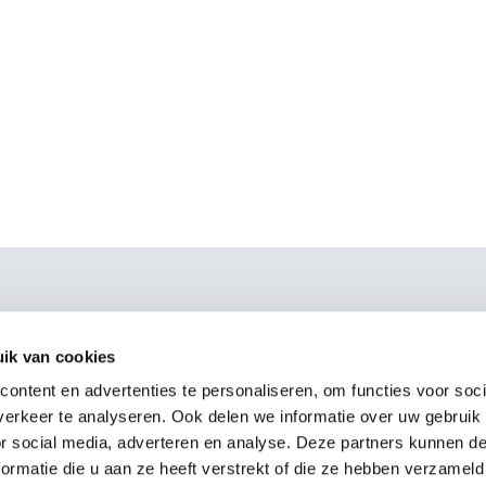
ve
Podružnice
ik van cookies
anje
Prosti čas
o
Muzeji
ontent en advertenties te personaliseren, om functies voor soci
m vozovnic
Bazen
erkeer te analyseren. Ook delen we informatie over uw gebruik
r dostopa
Trgovina na drobno
or social media, adverteren en analyse. Deze partners kunnen 
n zvestoba
Gostinstvo
ormatie die u aan ze heeft verstrekt of die ze hebben verzameld