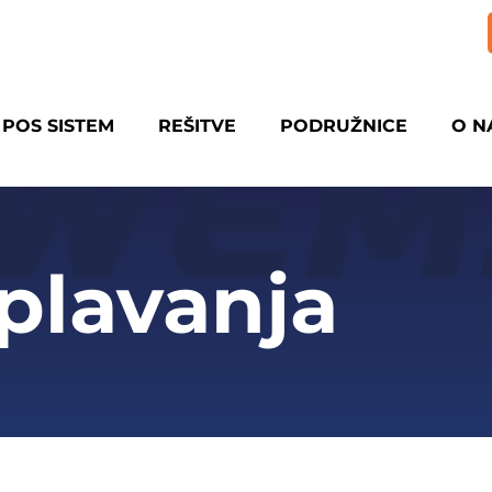
POS SISTEM
REŠITVE
PODRUŽNICE
O N
 plavanja