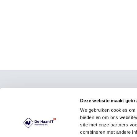
Pišite na
Rešit
Deze website maakt gebru
Naroč
De Haan IT Netherlands B.V.
Plačil
We gebruiken cookies om c
Manuscript Straat 2
Siste
bieden en om ons websitev
1321 NN Almere
Nadzo
site met onze partners vo
+31 (0)36 536 41 69
CRM i
combineren met andere inf
contact@dehaanit.com