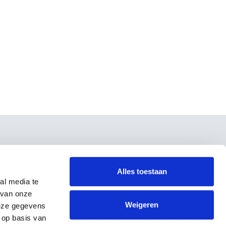
O nas
O nas
Alles toestaan
Reference
al media te
Podpora
 van onze
Pišite na
Weigeren
deze gegevens
Splošni pogoji
 op basis van