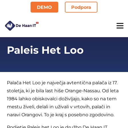
DEMO
Podpora
Paleis Het Loo
Palača Het Loo je največja avtentična palača iz 17.
stoletja, ki je bila last hiše Orange-Nassau. Od leta
1984 lahko obiskovalci doživljajo, kako so na tem
mestu živeli, delali in uživali v vrtovih, palači in
naravi Orangovi. To je kraj s posebno zgodovino.
Podjetje Paleis het Loo je družbo De Haan IT