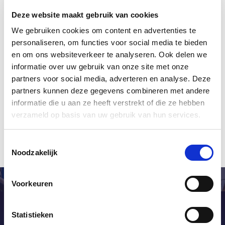
skenerji na vhodu za različne dogodke
zagotavljajo poenostavljen pretok obiskovalcev.
Deze website maakt gebruik van cookies
We gebruiken cookies om content en advertenties te
Ker podatkovna zbirka BackOffice vsebuje vse
personaliseren, om functies voor social media te bieden
informacije, lahko s povezavo z orodjem Business
en om ons websiteverkeer te analyseren. Ook delen we
Intelligent Tool pripravite različna poročila o
informatie over uw gebruik van onze site met onze
partners voor social media, adverteren en analyse. Deze
upravljanju.
partners kunnen deze gegevens combineren met andere
informatie die u aan ze heeft verstrekt of die ze hebben
verzameld op basis van uw gebruik van hun services.
Toestemmingsselectie
Noodzakelijk
Voorkeuren
Statistieken
Želite izvedeti več? Stopite v