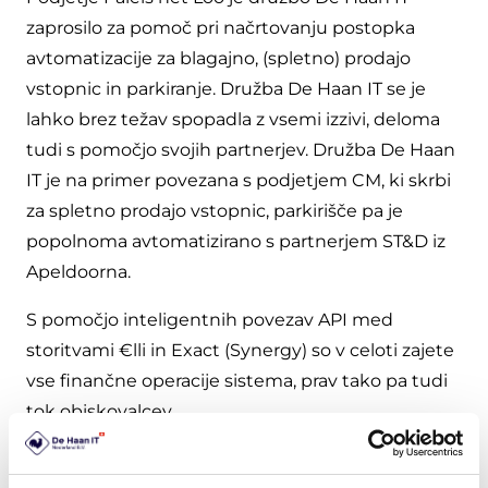
zaprosilo za pomoč pri načrtovanju postopka
avtomatizacije za blagajno, (spletno) prodajo
vstopnic in parkiranje. Družba De Haan IT se je
lahko brez težav spopadla z vsemi izzivi, deloma
tudi s pomočjo svojih partnerjev. Družba De Haan
IT je na primer povezana s podjetjem CM, ki skrbi
za spletno prodajo vstopnic, parkirišče pa je
popolnoma avtomatizirano s partnerjem ST&D iz
Apeldoorna.
S pomočjo inteligentnih povezav API med
storitvami €lli in Exact (Synergy) so v celoti zajete
vse finančne operacije sistema, prav tako pa tudi
tok obiskovalcev.
Samopostrežni kiosk na parkirišču in mobilni