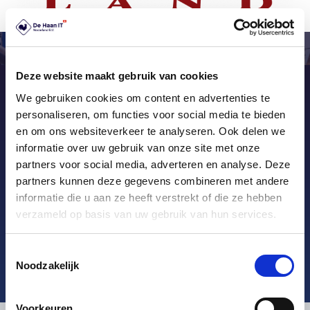
Deze website maakt gebruik van cookies
We gebruiken cookies om content en advertenties te
Želite izvedeti več? Stopite v
personaliseren, om functies voor social media te bieden
stik
en om ons websiteverkeer te analyseren. Ook delen we
informatie over uw gebruik van onze site met onze
Želite več informacij o naših popolnih sistemih
partners voor social media, adverteren en analyse. Deze
POS, ki ustrezajo vašim potrebam? Obrnite se na
partners kunnen deze gegevens combineren met andere
naše strokovnjake. Z veseljem se bomo pogovorili
informatie die u aan ze heeft verstrekt of die ze hebben
verzameld op basis van uw gebruik van hun services.
o neskončnih možnostih.
Klic: +31 (0)36 – 536 41 69 [24/7
Toestemmingsselectie
support]
Noodzakelijk
Voorkeuren