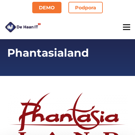
DEMO
Podpora
Phantasialand