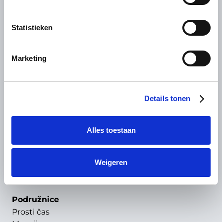
Pišite na
De Haan IT Netherlands B.V.
Statistieken
Manuscript Straat 2
1321 NN Almere
Marketing
+31 (0)36 536 41 69
contact@dehaanit.com
Details tonen
Rešitve
Naročanje
Plačilo
Alles toestaan
Sistem vozovnic
Nadzor dostopa
CRM in zvestoba
Weigeren
Poslovno obveščanje
Podružnice
Prosti čas