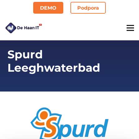
DEMO
Podpora
Spurd
Leeghwaterbad