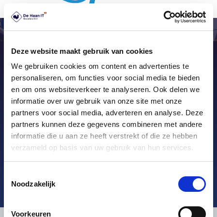
Deze website maakt gebruik van cookies
We gebruiken cookies om content en advertenties te
Želite izvedeti več? Stopite v
personaliseren, om functies voor social media te bieden
stik
en om ons websiteverkeer te analyseren. Ook delen we
informatie over uw gebruik van onze site met onze
Želite več informacij o naših popolnih sistemih
partners voor social media, adverteren en analyse. Deze
POS, ki ustrezajo vašim potrebam? Obrnite se na
partners kunnen deze gegevens combineren met andere
naše strokovnjake. Z veseljem se bomo pogovorili
informatie die u aan ze heeft verstrekt of die ze hebben
o neskončnih možnostih.
verzameld op basis van uw gebruik van hun services.
Klic: +31 (0)36 – 536 41 69 [24/7
Toestemmingsselectie
support]
Noodzakelijk
Voorkeuren