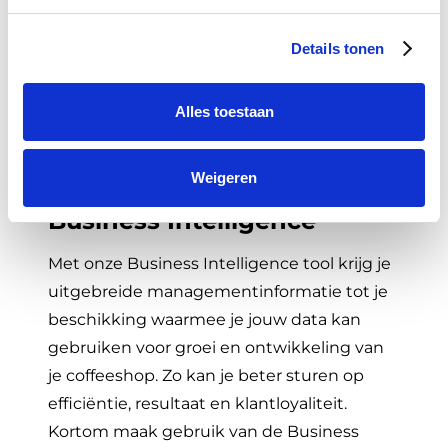
One stop shopping
Details tonen
Bij ons kan je terecht voor zowel de
Alles toestaan
software als de hardware voor jouw
coffeeshop. Wij leveren alles compleet op,
zodat je gelijk aan de slag kan!
Weigeren
Business Intelligence
Met onze Business Intelligence tool krijg je
uitgebreide managementinformatie tot je
beschikking waarmee je jouw data kan
gebruiken voor groei en ontwikkeling van
je coffeeshop. Zo kan je beter sturen op
efficiëntie, resultaat en klantloyaliteit.
Kortom maak gebruik van de Business