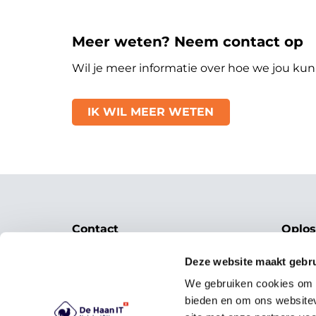
Meer weten? Neem contact op
Wil je meer informatie over hoe we jou k
IK WIL MEER WETEN
Contact
Oplos
Beste
De Haan IT Nederland B.V.
Deze website maakt gebru
Betal
Manuscriptstraat 2
Ticke
We gebruiken cookies om c
1321 NN Almere
Toega
bieden en om ons websitev
+31 (0)36 536 41 69
CRM &