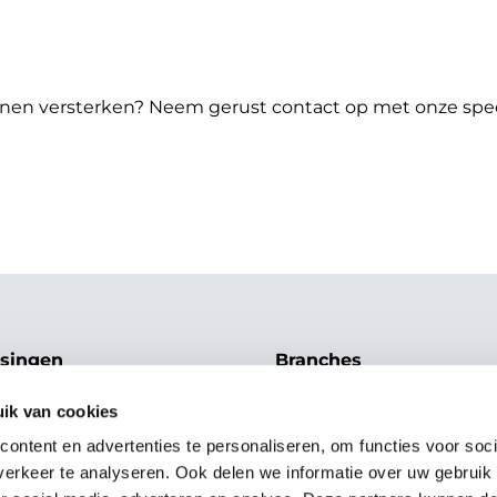
unnen versterken? Neem gerust contact op met onze spe
singen
Branches
llen
Leisure
ik van cookies
en
Musea
tsysteem
Zwembad
ontent en advertenties te personaliseren, om functies voor soci
ngscontrole
Retail
erkeer te analyseren. Ook delen we informatie over uw gebruik
 Loyalty
Horeca