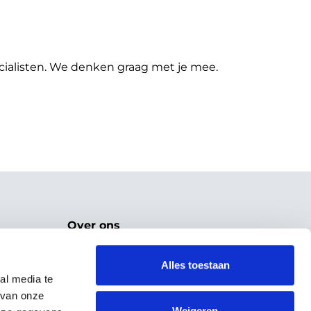
cialisten. We denken graag met je mee.
Over ons
Over ons
Referenties
Alles toestaan
Support
al media te
Contact
 van onze
Algemene voorwaarden
Weigeren