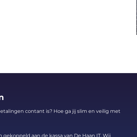
n
talingen contant is? Hoe ga jij slim en veilig met
m gekoppeld aan de kassa van De Haan IT. Wij