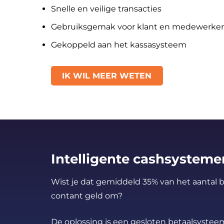
Snelle en veilige transacties
Gebruiksgemak voor klant en medewerker
Gekoppeld aan het kassasysteem
IK WIL MEER WETEN
Intelligente cashsysteme
Wist je dat gemiddeld 35% van het aantal be
contant geld om?
De oplossing is een gesloten betaalsystee